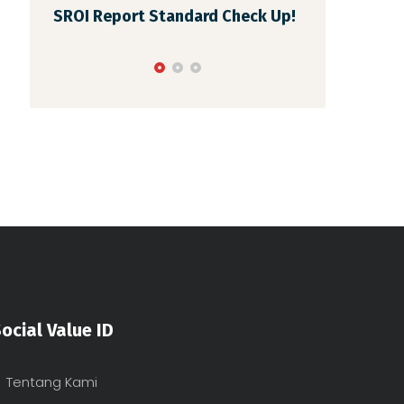
tandard Check Up!
Psikologi Sosial dalam
Wawancara Pemangku
Kepentingan
ocial Value ID