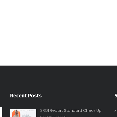
Beyond Generosity: Turning
SROI Report S
Indonesia’s Giving Power into
Social Valu
Recent Posts
S