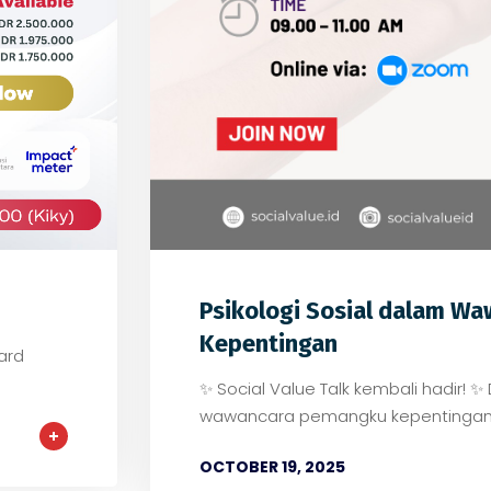
0
0
Psikologi Sosial dalam W
Kepentingan
ard
✨ Social Value Talk kembali hadir! 
wawancara pemangku kepentingan
OCTOBER 19, 2025