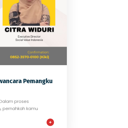
0
awancara Pemangku
✨ Dalam proses
, pernahkah kamu