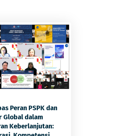
0
0
0
as Peran PSPK dan
r Global dalam
an Keberlanjutan:
asi, Kompetensi,