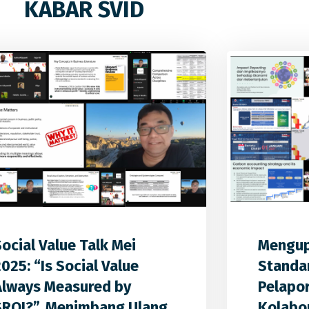
KABAR SVID
0
0
0
Social Value Talk Mei
Mengup
025: “Is Social Value
Standa
Always Measured by
Pelapor
SROI?”, Menimbang Ulang
Kolabor