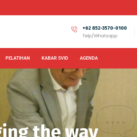
+62 852-3570-0100
Telp/Whatsapp
PELATIHAN
KABAR SVID
AGENDA
ing the way