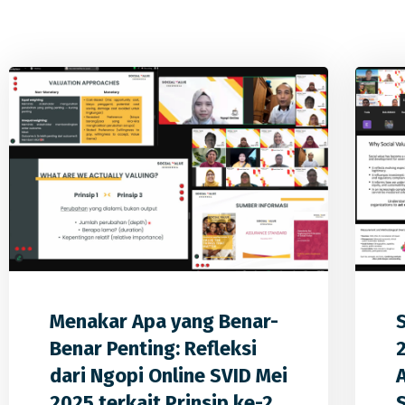
0
0
0
Menakar Apa yang Benar-
Benar Penting: Refleksi
2
dari Ngopi Online SVID Mei
2025 terkait Prinsip ke-2